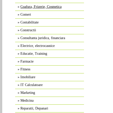
»
Coafura, Frizerie, Cosmetica
»
Comert
»
Contabilitate
»
Constructii
»
Consultanta juridica, financiara
»
Electrice, electrocasnice
»
Educatie, Training
»
Farmacie
»
Fitness
»
Imobiliare
»
IT Calculatoare
»
Marketing
»
Medicina
»
Reparatii, Depanari