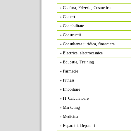
»
Coafura, Frizerie, Cosmetica
»
Comert
»
Contabilitate
»
Constructii
»
Consultanta juridica, financiara
»
Electrice, electrocasnice
»
Educatie, Training
»
Farmacie
»
Fitness
»
Imobiliare
»
IT Calculatoare
»
Marketing
»
Medicina
»
Reparatii, Depanari