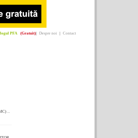
alogul PFA
(Gratuit)
|
Despre noi
|
Contact
C) ...
DITOR