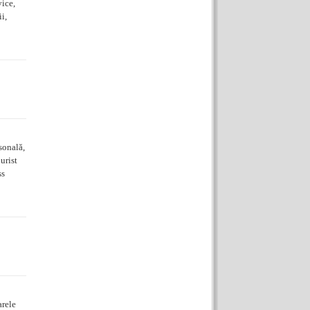
ice,
i,
sonală,
urist
ss
arele