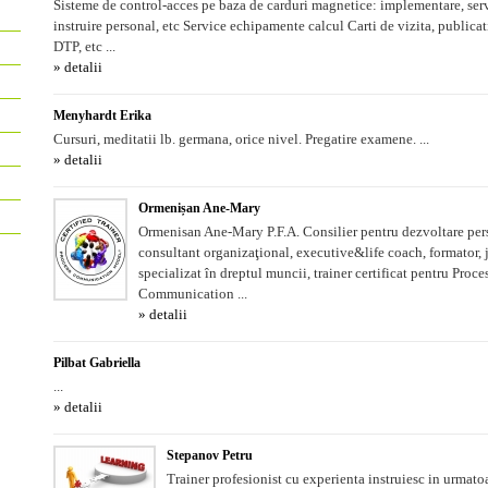
Sisteme de control-acces pe baza de carduri magnetice: implementare, serv
instruire personal, etc Service echipamente calcul Carti de vizita, publicati
DTP, etc ...
» detalii
Menyhardt Erika
Cursuri, meditatii lb. germana, orice nivel. Pregatire examene. ...
» detalii
Ormenișan Ane-Mary
Ormenisan Ane-Mary P.F.A. Consilier pentru dezvoltare per
consultant organizaţional, executive&life coach, formator, j
specializat în dreptul muncii, trainer certificat pentru Proce
Communication ...
» detalii
Pilbat Gabriella
...
» detalii
Stepanov Petru
Trainer profesionist cu experienta instruiesc in urmato