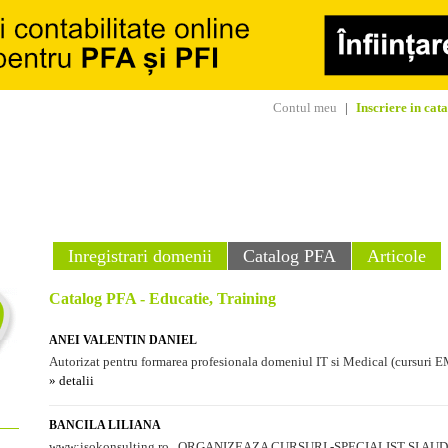
Contul meu
|
Inscriere in cat
Inregistrari domenii
Catalog PFA
Articole
Catalog PFA - Educatie, Training
ANEI VALENTIN DANIEL
Autorizat pentru formarea profesionala domeniul IT si Medical (cursuri EM
» detalii
BANCILA LILIANA
www:isokonsulting.ro , ORGANIZEAZA CURSURI -SPECIALIST SI AU