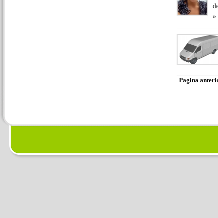
de
» 
Pagina anteri