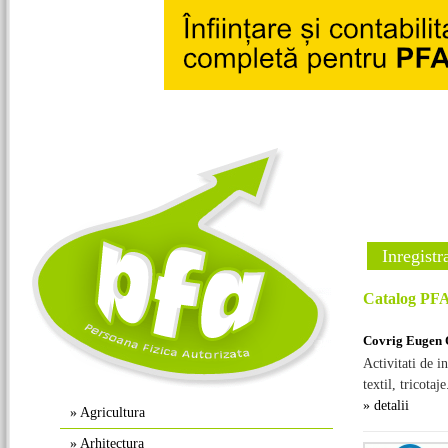
Inregistr
Catalog PFA 
Covrig Eugen 
Activitati de i
textil, tricotaje.
» detalii
»
Agricultura
»
Arhitectura