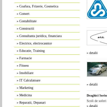
»
Coafura, Frizerie, Cosmetica
»
Comert
»
Contabilitate
»
Constructii
»
Consultanta juridica, financiara
»
Electrice, electrocasnice
»
Educatie, Training
» detalii
»
Farmacie
»
Fitness
»
Imobiliare
»
IT Calculatoare
» detalii
»
Marketing
»
Medicina
Draghici Sorin
Scoli de soferi 
»
Reparatii, Depanari
» detalii