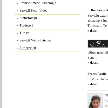
»
Resurse umane, Psihologie
Dumbrava M
»
Servicii Foto, Video
Serviciu exter
»
Stomatologie
abonament lunar
»
Traduceri
Timisoara. Tel:
» detalii
»
Turism
»
Servicii Web - Internet
»
Alte servicii
ultima generati
Sunt ...
» detalii
Francu Vasile
SSM : -Intocmir
» detalii
F
C
eu