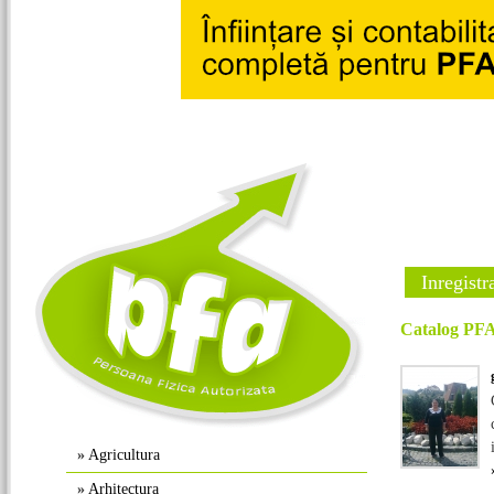
Inregistr
Catalog PFA 
»
Agricultura
»
Arhitectura