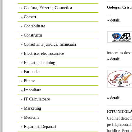
Gologan Cristi
»
Coafura, Frizerie, Cosmetica
...
»
Comert
» detalii
»
Contabilitate
»
Constructii
»
Consultanta juridica, financiara
intocmim dosar
»
Electrice, electrocasnice
» detalii
»
Educatie, Training
»
Farmacie
»
Fitness
»
Imobiliare
» detalii
»
IT Calculatoare
»
Marketing
IOTU NICOL
»
Medicina
Cabinet detecti
pe filaj,contra
»
Reparatii, Depanari
juridice. Pentru