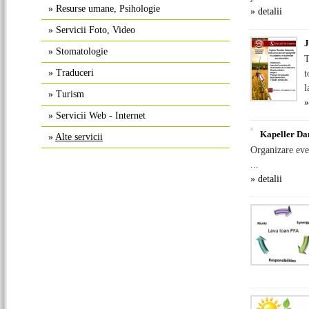
»
Resurse umane, Psihologie
» detalii
»
Servicii Foto, Video
J
»
Stomatologie
T
»
Traduceri
t
l
»
Turism
»
»
Servicii Web - Internet
Kapeller Da
»
Alte servicii
Organizare even
...
» detalii